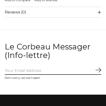
Add to compare
Add to wishlist
Reviews (0)
Le Corbeau Messager
(Info-lettre)
Sub
Don’t worry, we won’t spam