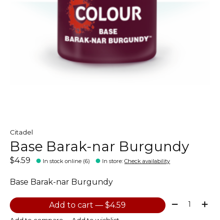
Citadel
Base Barak-nar Burgundy
$4.59
In stock online (6)
In store
:
Check availability
Base Barak-nar Burgundy
Quantity:
Add to cart — $4.59