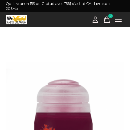
Qc : Livraison 15$ ou Gratuit avec 175$ d'achat CA : Livraison
20$+tx
0
items
Slideshow Items