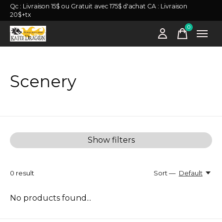
Qc : Livraison 15$ ou Gratuit avec 175$ d'achat CA : Livraison
20$+tx
0
items
Scenery
Show filters
0
result
Sort —
Default
No products found...