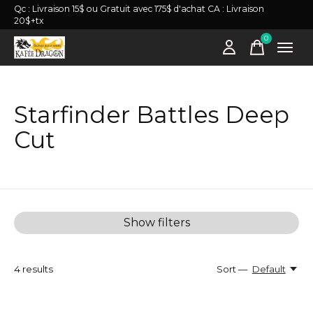
Qc : Livraison 15$ ou Gratuit avec 175$ d'achat CA : Livraison
20$+tx
0
items
Starfinder Battles Deep
Cut
Show filters
4
results
Sort —
Default