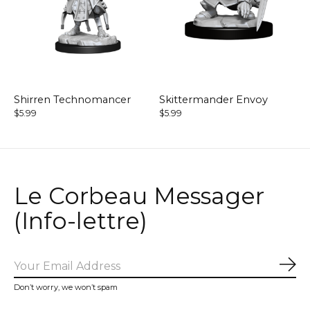
Shirren Technomancer
Skittermander Envoy
$5.99
$5.99
Le Corbeau Messager
(Info-lettre)
Sub
Don’t worry, we won’t spam