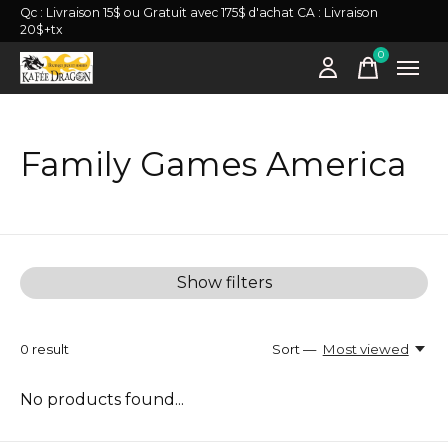
Qc : Livraison 15$ ou Gratuit avec 175$ d'achat CA : Livraison
20$+tx
0
items
Family Games America
Show filters
0
result
Sort —
Most viewed
No products found...