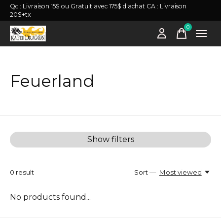
Qc : Livraison 15$ ou Gratuit avec 175$ d'achat CA : Livraison
20$+tx
0
items
Feuerland
Show filters
0
result
Sort —
Most viewed
No products found...