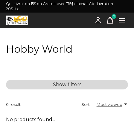
Qc : Livraison 15$ ou Gratuit avec 175$ d'achat CA : Livraison
20$+tx
0
items
Hobby World
Show filters
0
result
Sort —
Most viewed
No products found...