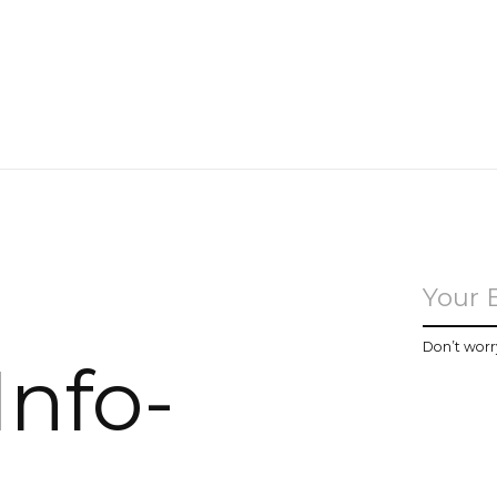
u
Don’t worr
Info-