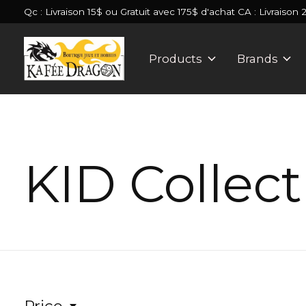
Qc : Livraison 15$ ou Gratuit avec 175$ d'achat CA : Livraison 
Products
Brands
KID Collect