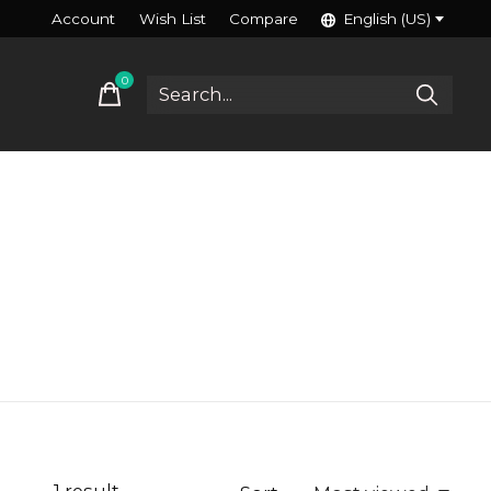
Account
Wish List
Compare
English (US)
0
items