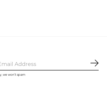
Subs
y, we won’t spam