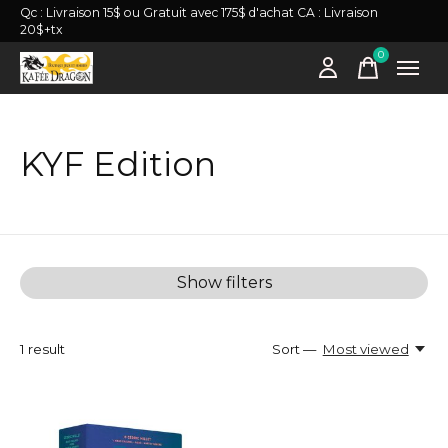
Qc : Livraison 15$ ou Gratuit avec 175$ d'achat CA : Livraison
20$+tx
0
items
KYF Edition
Show filters
1
result
Sort —
Most viewed