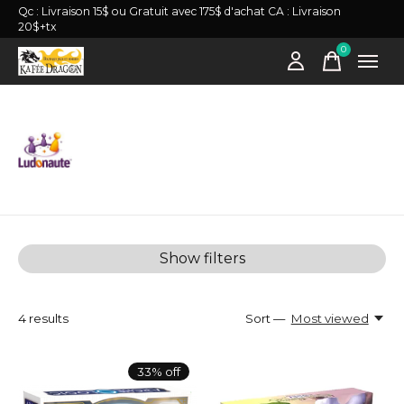
Qc : Livraison 15$ ou Gratuit avec 175$ d'achat CA : Livraison
20$+tx
0
items
Ludonaute
Show filters
4
results
Sort —
Most viewed
33% off