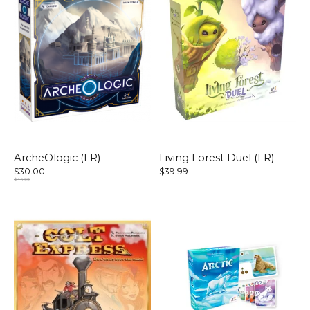
ArcheOlogic (FR)
Living Forest Duel (FR)
$30.00
$39.99
$44.99