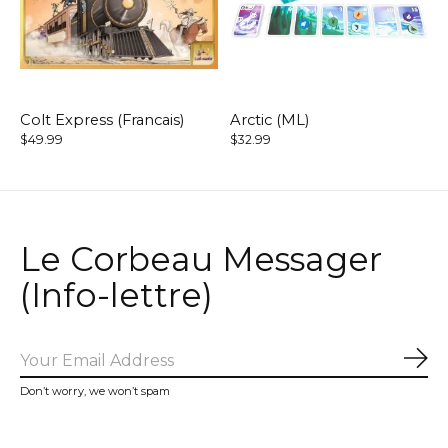
Colt Express (Francais)
Arctic (ML)
$49.99
$32.99
Le Corbeau Messager
(Info-lettre)
Sub
Don’t worry, we won’t spam