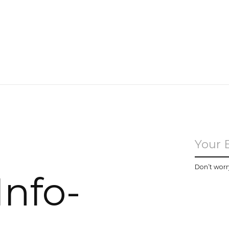
u
Don’t worr
Info-