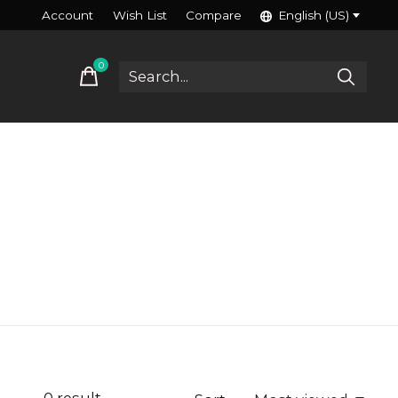
Account
Wish List
Compare
English (US)
0
items