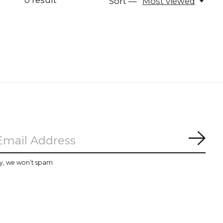
0
result
Sort —
Most viewed
Subs
y, we won’t spam