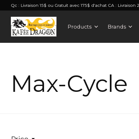
Qc : Livraison 15$ ou Gratuit avec 175$ d'achat CA : Livraison 
Products
Brands
Max-Cycle