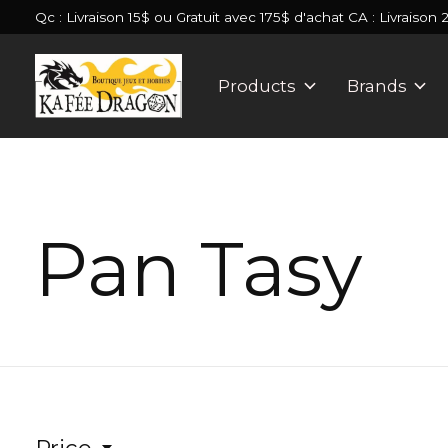
Qc : Livraison 15$ ou Gratuit avec 175$ d'achat CA : Livraison 
Products
Brands
Pan Tasy