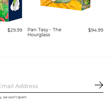
Pan Tasy - The
$29.99
$94.99
Hourglass
Subs
y, we won’t spam