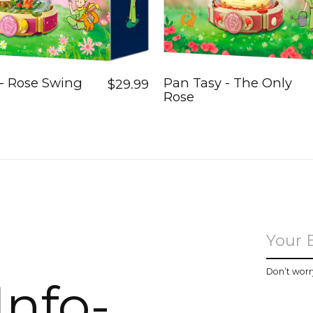
- Rose Swing
Pan Tasy - The Only
$29.99
Rose
u
Don’t worr
Info-