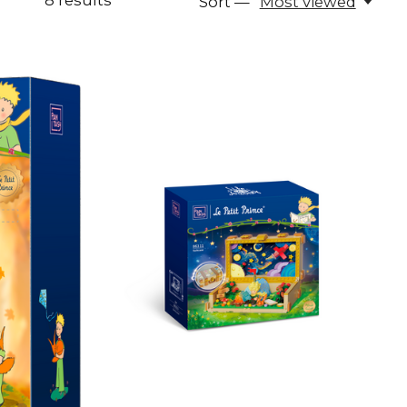
8
results
Sort —
Most viewed