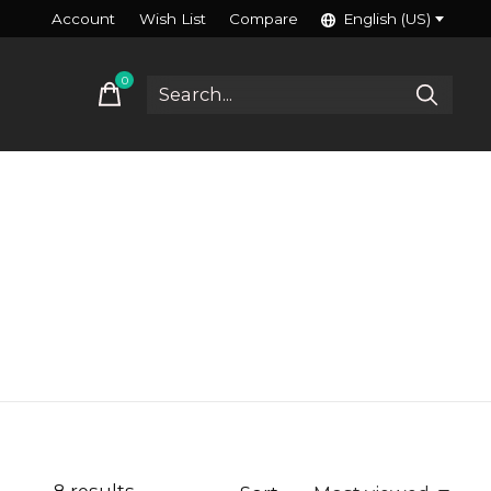
Account
Wish List
Compare
English (US)
0
items