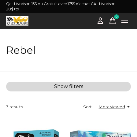
Qc : Livraison 15$ ou Gratuit avec 175$ d'achat CA : Livraison
20$+tx
0
items
Rebel
Show filters
3
results
Sort —
Most viewed