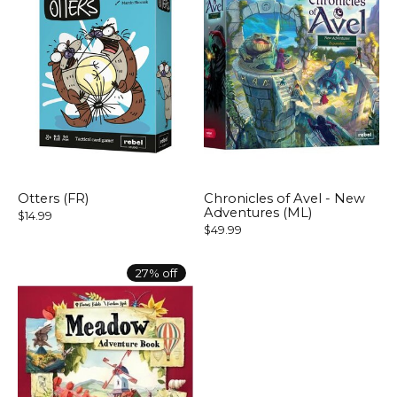
Otters (FR)
Chronicles of Avel - New
Adventures (ML)
$14.99
$49.99
27% off