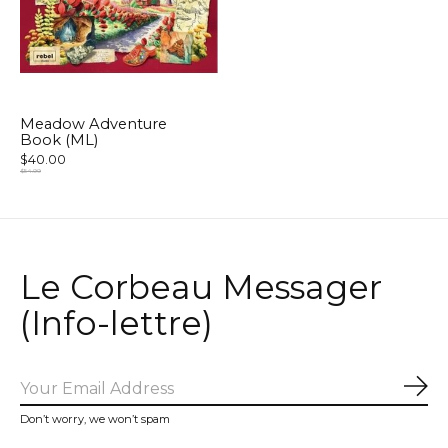
Meadow Adventure
Book (ML)
$40.00
$54.99
Le Corbeau Messager
(Info-lettre)
Sub
Don’t worry, we won’t spam