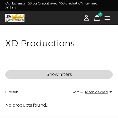
Qc : Livraison 15$ ou Gratuit avec 175$ d'achat CA : Livraison
20$+tx
0
items
XD Productions
Show filters
0
result
Sort —
Most viewed
No products found...