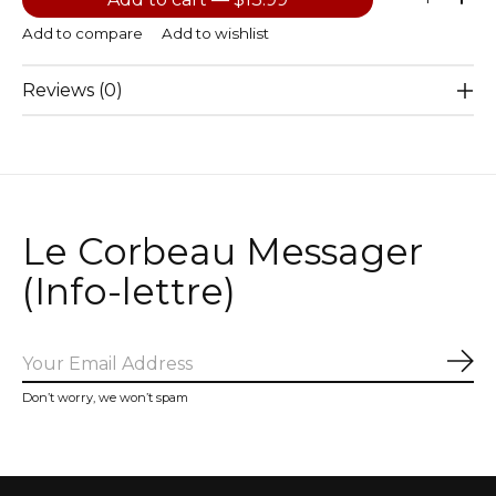
Add to compare
Add to wishlist
Reviews (0)
Le Corbeau Messager
(Info-lettre)
Sub
Don’t worry, we won’t spam