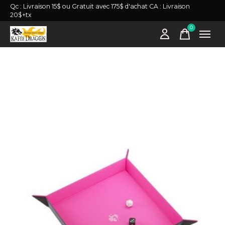
Qc : Livraison 15$ ou Gratuit avec 175$ d'achat CA : Livraison
20$+tx
0
items
Slideshow Items