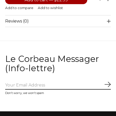
Add to compare
Add to wishlist
Reviews (0)
Le Corbeau Messager
(Info-lettre)
Sub
Don’t worry, we won’t spam