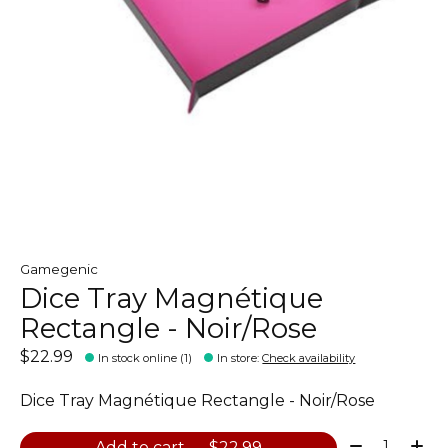
Gamegenic
Dice Tray Magnétique
Rectangle - Noir/Rose
$22.99
In stock online (1)
In store
:
Check availability
Dice Tray Magnétique Rectangle - Noir/Rose
Quantity:
Add to cart — $22.99