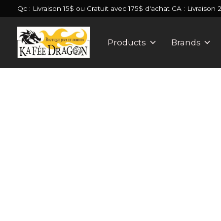
Qc : Livraison 15$ ou Gratuit avec 175$ d'achat CA : Livraison 
Products
Brands
Slideshow Items