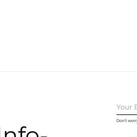
u
Don’t worr
Info-