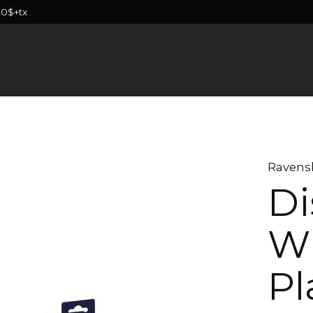
20$+tx
Ravens
Di
W
Pl