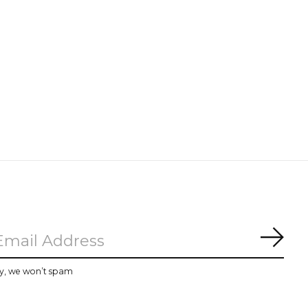
Subs
y, we won’t spam