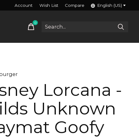
Account
Wish List
Compare
English (US)
0
items
burger
sney Lorcana -
ilds Unknown
aymat Goofy