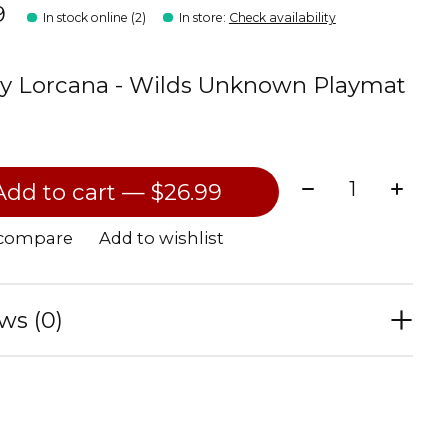
9
In stock online (2)
In store
:
Check availability
y Lorcana - Wilds Unknown Playmat
Quantity:
Add to cart — $26.99
 compare
Add to wishlist
ws (0)