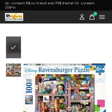
Qc : Livraison 15$ ou Gratuit avec 175$ d'achat CA : Livraison
20$+tx
0
items
Slideshow Items