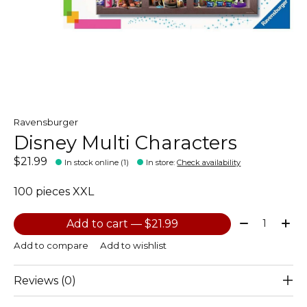
Ravensburger
Disney Multi Characters
$21.99
In stock online (1)
In store
:
Check availability
100 pieces XXL
Quantity:
Add to cart — $21.99
Add to compare
Add to wishlist
Reviews (0)