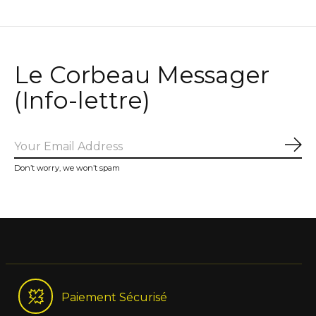
Le Corbeau Messager
(Info-lettre)
Sub
Don’t worry, we won’t spam
Paiement Sécurisé