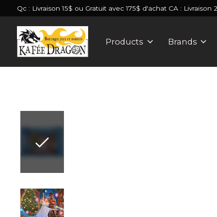
Qc : Livraison 15$ ou Gratuit avec 175$ d'achat CA : Livraison 
Products
Brands
Slideshow Items