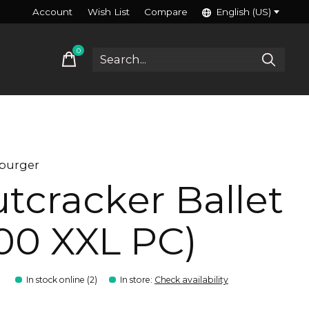
Account
Wish List
Compare
English (US)
0
items
burger
tcracker Ballet
00 XXL PC)
9
In stock online (2)
In store
:
Check availability