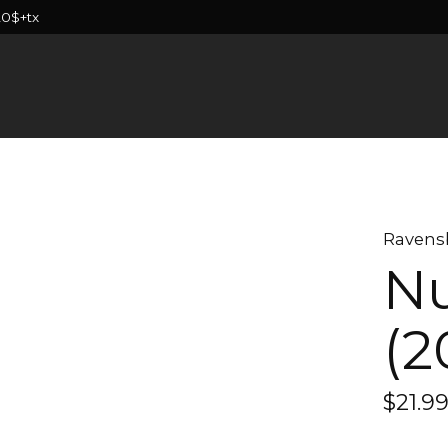
20$+tx
Ravens
Nu
(2
$21.9