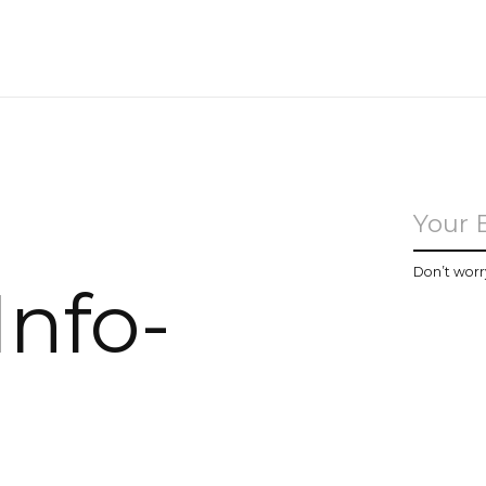
u
Don’t worr
Info-