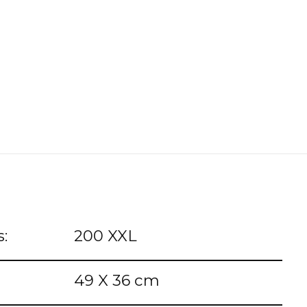
:
200 XXL
49 X 36 cm