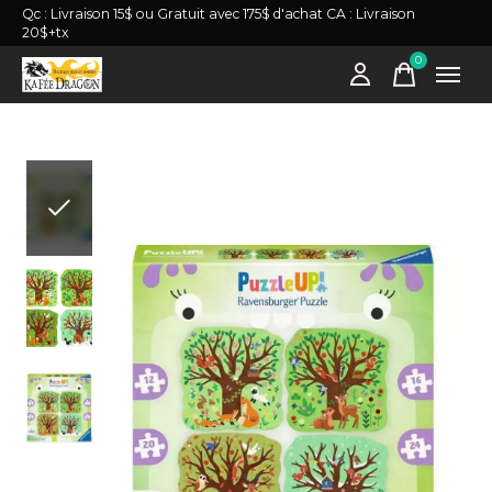
Qc : Livraison 15$ ou Gratuit avec 175$ d'achat CA : Livraison
20$+tx
0
items
Slideshow Items