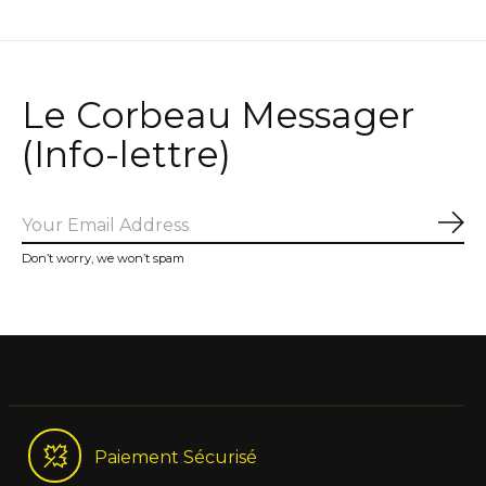
Le Corbeau Messager
(Info-lettre)
Sub
Don’t worry, we won’t spam
Paiement Sécurisé