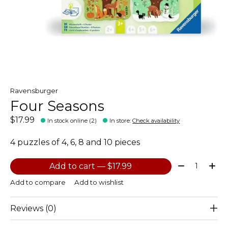
Ravensburger
Four Seasons
$17.99
In stock online (2)
In store
:
Check availability
4 puzzles of 4, 6, 8 and 10 pieces
Quantity:
Add to cart — $17.99
Add to compare
Add to wishlist
Reviews (0)