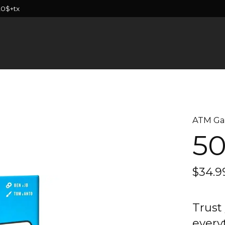
20$+tx
ATM G
50
$34.9
Trust
every