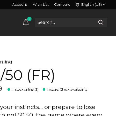
Account
Wish List
Compare
English (US)
0
items
aming
/50 (FR)
9
In stock online (3)
In store
:
Check availability
 your instincts… or prepare to lose
thing! 50 50, the game where every