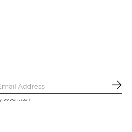
Subs
y, we won’t spam