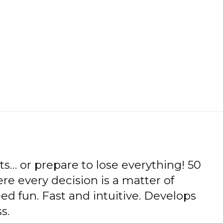
cts… or prepare to lose everything! 50
e every decision is a matter of
eed fun. Fast and intuitive. Develops
s.