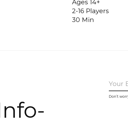
Ages 14+
2-16 Players
30 Min
u
Don’t worr
Info-