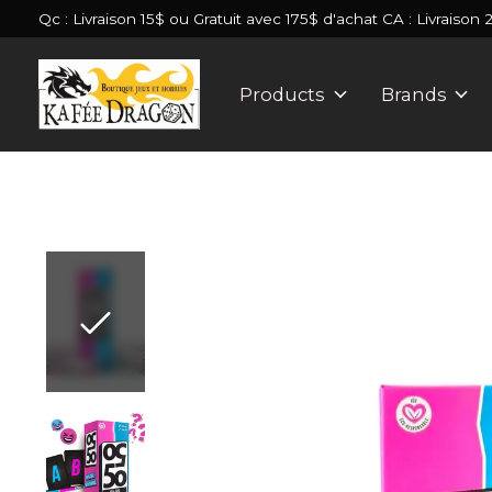
Qc : Livraison 15$ ou Gratuit avec 175$ d'achat CA : Livraison 
Products
Brands
Slideshow Items