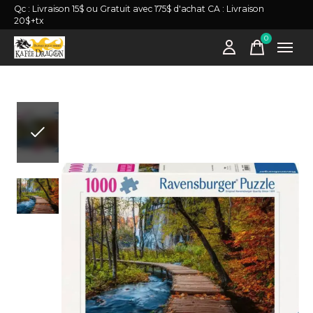
Qc : Livraison 15$ ou Gratuit avec 175$ d'achat CA : Livraison
20$+tx
0
items
Slideshow Items