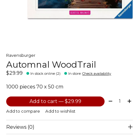
Ravensburger
Automnal WoodTrail
$29.99
In stock online (2)
In store
:
Check availability
1000 pieces 70 x 50 cm
Quantity:
Add to cart — $29.99
Add to compare
Add to wishlist
Reviews (0)