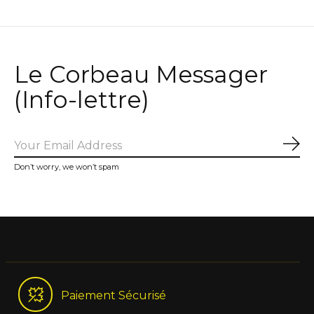
Le Corbeau Messager
(Info-lettre)
Sub
Don’t worry, we won’t spam
Paiement Sécurisé