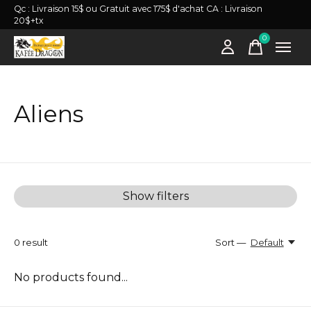
Qc : Livraison 15$ ou Gratuit avec 175$ d'achat CA : Livraison
20$+tx
0
items
Aliens
Show filters
0
result
Sort —
Default
No products found...