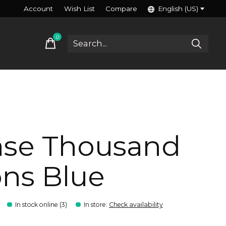
Account
Wish List
Compare
English (US)
0
items
ase Thousand
ns Blue
In stock online (3)
In store
:
Check availability