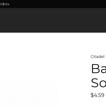
20$+tx
Citadel
B
So
$4.59