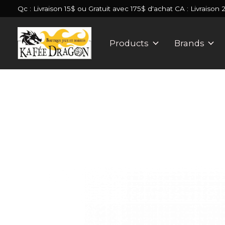
Qc : Livraison 15$ ou Gratuit avec 175$ d'achat CA : Livraison 
Products
Brands
Slideshow Items