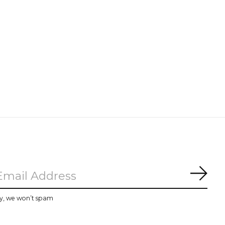
Subs
y, we won’t spam