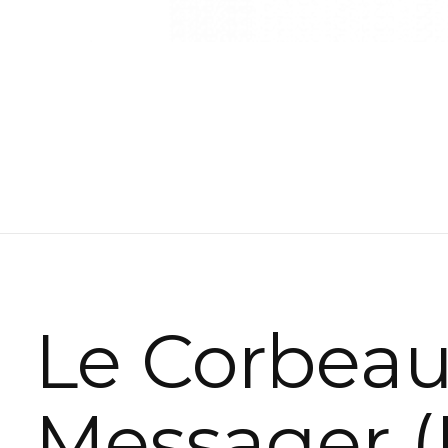
Le Corbea
Messager (