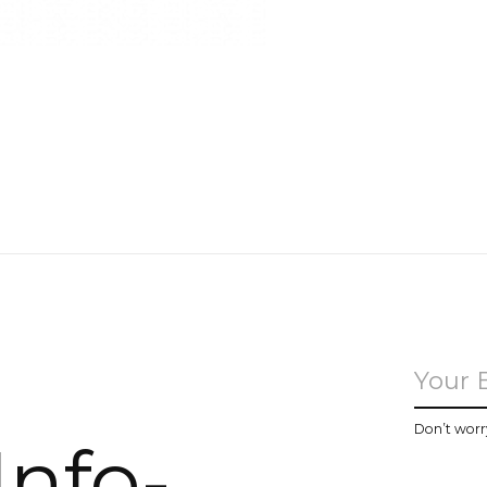
u
Don’t worr
Info-