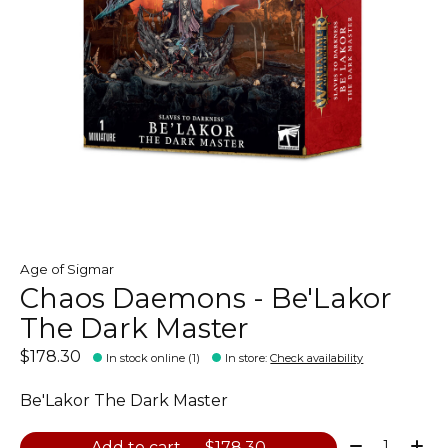
Age of Sigmar
Chaos Daemons - Be'Lakor
The Dark Master
$178.30
In stock online (1)
In store
:
Check availability
Be'Lakor The Dark Master
Quantity:
Add to cart — $178.30