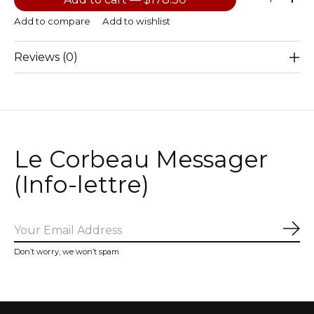
Add to compare
Add to wishlist
Reviews (0)
Le Corbeau Messager
(Info-lettre)
Sub
Don’t worry, we won’t spam