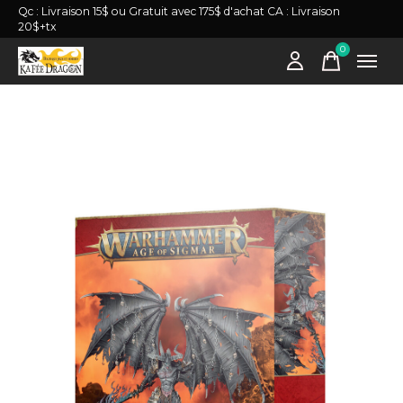
Qc : Livraison 15$ ou Gratuit avec 175$ d'achat CA : Livraison
20$+tx
0
items
Slideshow Items