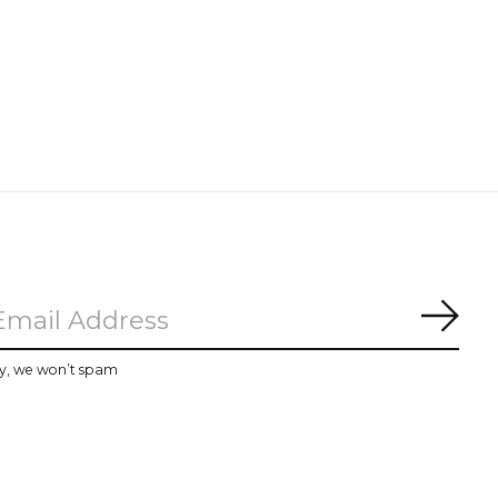
Subs
y, we won’t spam