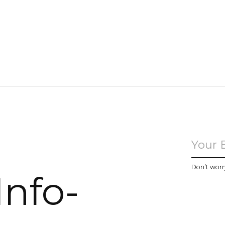
u
Don’t worr
Info-