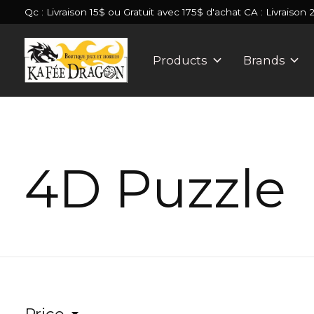
Qc : Livraison 15$ ou Gratuit avec 175$ d'achat CA : Livraison 
Products
Brands
4D Puzzle