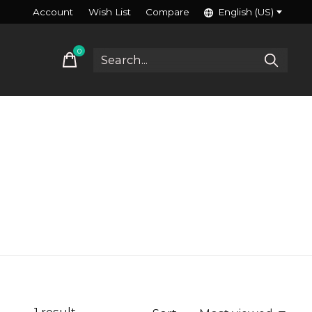
Account
Wish List
Compare
English (US)
0
items