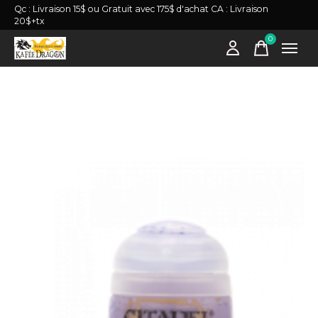
Qc : Livraison 15$ ou Gratuit avec 175$ d'achat CA : Livraison
20$+tx
0
items
Slideshow Items