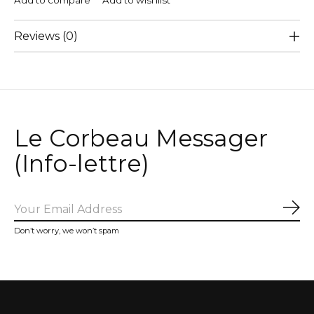
Add to compare
Add to wishlist
Reviews (0)
Le Corbeau Messager
(Info-lettre)
Sub
Don’t worry, we won’t spam