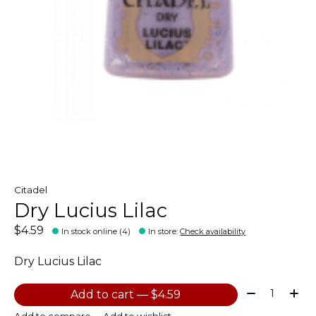
Citadel
Dry Lucius Lilac
$4.59
In stock online (4)
In store
:
Check availability
Dry Lucius Lilac
Quantity:
Add to cart — $4.59