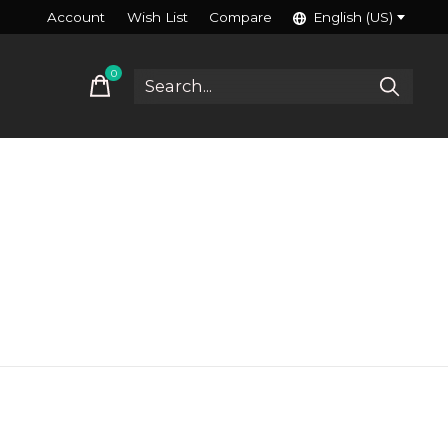
Account
Wish List
Compare
English (US)
0
items