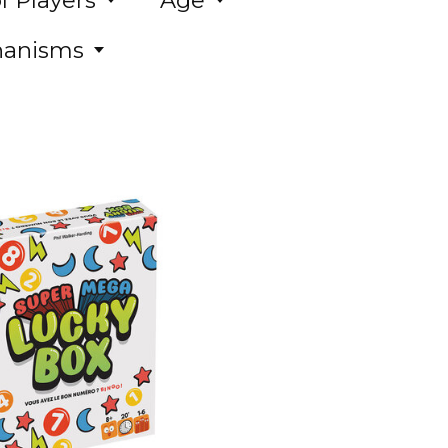
 Players
Age
anisms