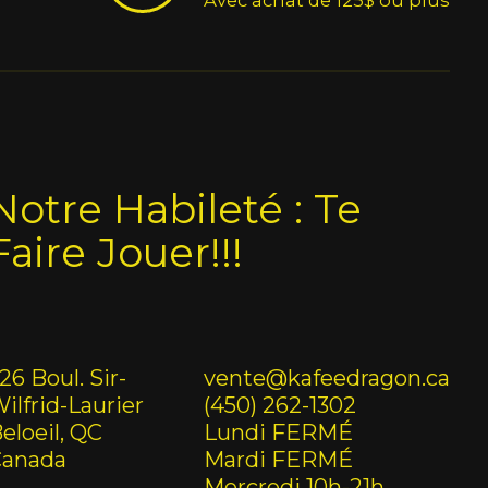
Avec achat de 125$ ou plus
Notre Habileté : Te
Faire Jouer!!!
26 Boul. Sir-
vente@kafeedragon.ca
ilfrid-Laurier
(450) 262-1302
eloeil, QC
Lundi FERMÉ
Canada
Mardi FERMÉ
Mercredi 10h-21h