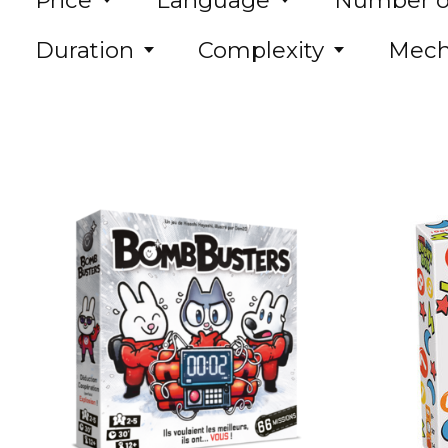
Price
Language
Number of
Duration
Complexity
Mech