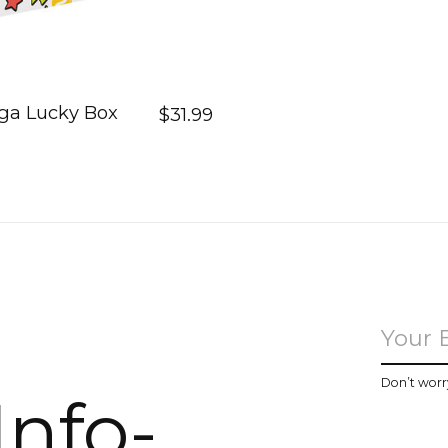
ga Lucky Box
$31.99
u
Don’t worr
Info-