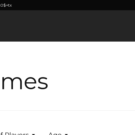
20$+tx
ames