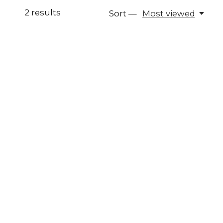
2
results
Sort —
Most viewed