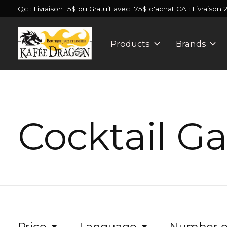
Qc : Livraison 15$ ou Gratuit avec 175$ d'achat CA : Livraison 
Products
Brands
Cocktail G