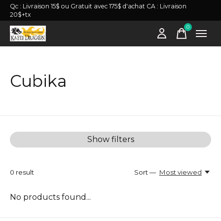
Qc : Livraison 15$ ou Gratuit avec 175$ d'achat CA : Livraison
20$+tx
0
items
Cubika
Show filters
0
result
Sort —
Most viewed
No products found...