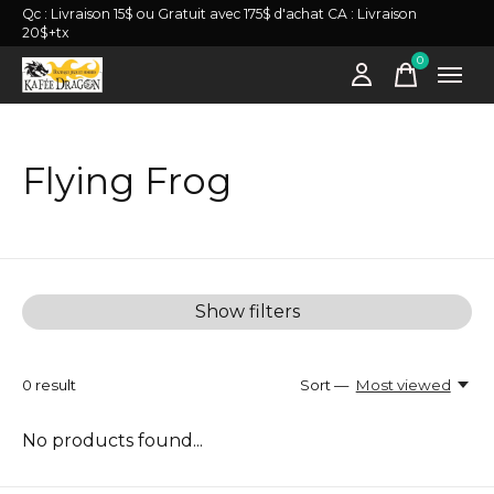
Qc : Livraison 15$ ou Gratuit avec 175$ d'achat CA : Livraison
20$+tx
0
items
Flying Frog
Show filters
0
result
Sort —
Most viewed
No products found...