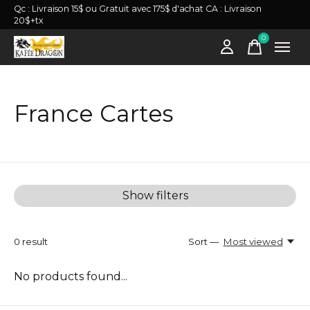
Qc : Livraison 15$ ou Gratuit avec 175$ d'achat CA : Livraison
20$+tx
0
items
France Cartes
Show filters
0
result
Sort —
Most viewed
No products found...