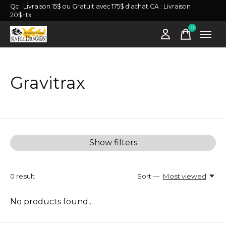
Qc : Livraison 15$ ou Gratuit avec 175$ d'achat CA : Livraison
20$+tx
0
items
Gravitrax
Show filters
0
result
Sort —
Most viewed
No products found...