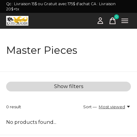
Qc : Livraison 15$ ou Gratuit avec 175$ d'achat CA : Livraison
20$+tx
0
items
Master Pieces
Show filters
0
result
Sort —
Most viewed
No products found...