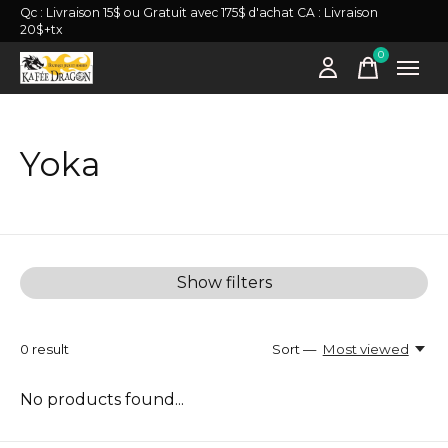
Qc : Livraison 15$ ou Gratuit avec 175$ d'achat CA : Livraison
20$+tx
0
items
Yoka
Show filters
0
result
Sort —
Most viewed
No products found...