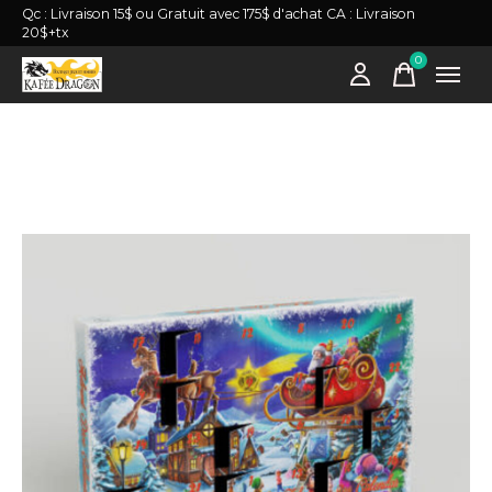
Qc : Livraison 15$ ou Gratuit avec 175$ d'achat CA : Livraison
20$+tx
0
items
Slideshow Items