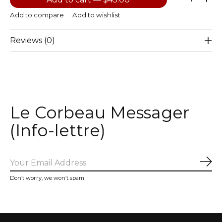
Add to compare
Add to wishlist
Reviews (0)
Le Corbeau Messager
(Info-lettre)
Sub
Don’t worry, we won’t spam