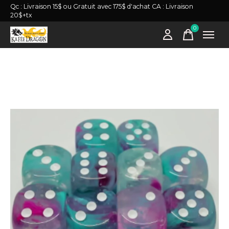
Qc : Livraison 15$ ou Gratuit avec 175$ d'achat CA : Livraison
20$+tx
0
items
Slideshow Items