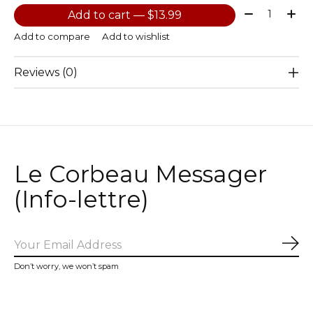
Quantity:
Add to cart — $13.99
Add to compare
Add to wishlist
Reviews (0)
Le Corbeau Messager
(Info-lettre)
Sub
Don’t worry, we won’t spam