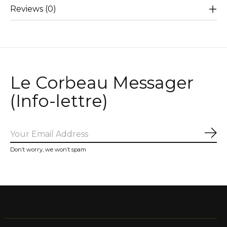
Reviews (0)
Le Corbeau Messager
(Info-lettre)
Sub
Don’t worry, we won’t spam