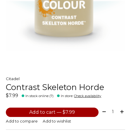
Citadel
Contrast Skeleton Horde
$7.99
In stock online (7)
In store
:
Check availability
Quantity:
Add to cart — $7.99
Add to compare
Add to wishlist