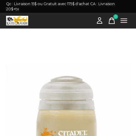
Qc : Livraison 15$ ou Gratuit avec 175$ d'achat CA : Livraison
20$+tx
0
items
Slideshow Items