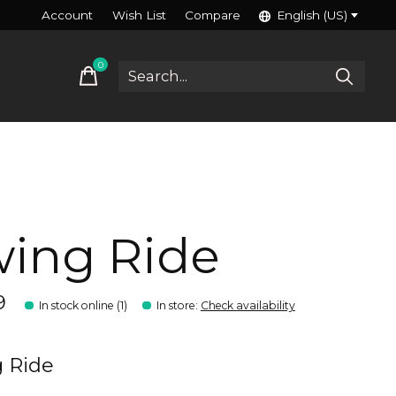
Account
Wish List
Compare
English (US)
0
items
ing Ride
9
In stock online (1)
In store
:
Check availability
 Ride