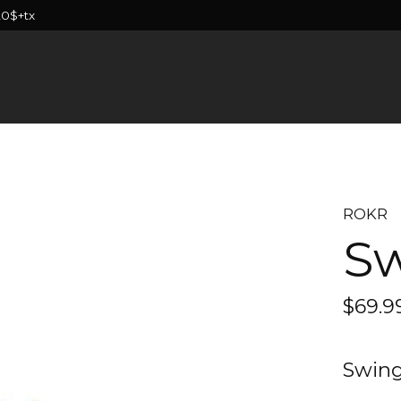
20$+tx
ROKR
Sw
$69.9
Swing