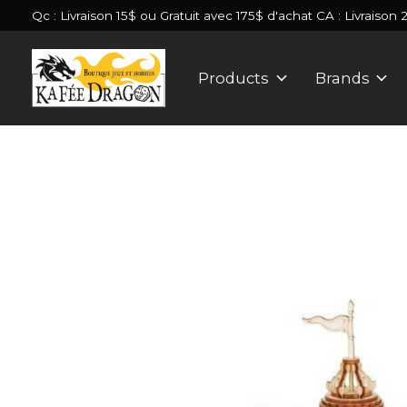
Qc : Livraison 15$ ou Gratuit avec 175$ d'achat CA : Livraison 
Products
Brands
Slideshow Items