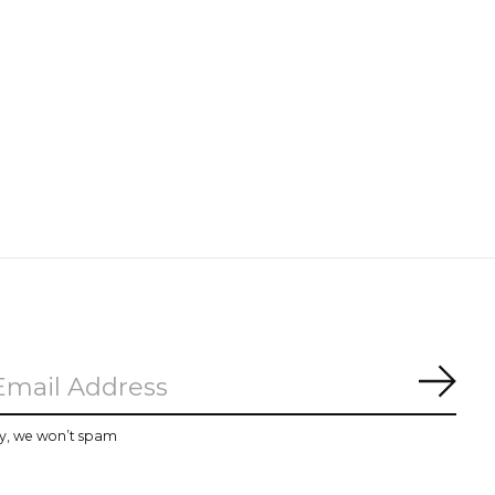
Subs
y, we won’t spam