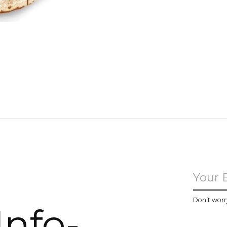
u
Don’t worr
Info-