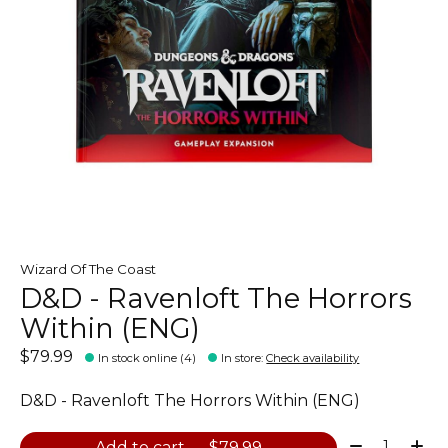
Wizard Of The Coast
D&D - Ravenloft The Horrors
Within (ENG)
$79.99
In stock online (4)
In store
:
Check availability
D&D - Ravenloft The Horrors Within (ENG)
Quantity:
Add to cart — $79.99