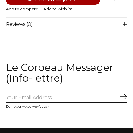
Add to compare
Add to wishlist
Reviews (0)
Le Corbeau Messager
(Info-lettre)
Sub
Don’t worry, we won’t spam