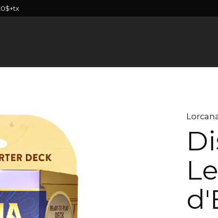
20$+tx
Lorcan
Di
Le
d'