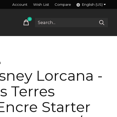
Account
Wish List
Compare
English (US)
0
items
a
sney Lorcana -
s Terres
Encre Starter