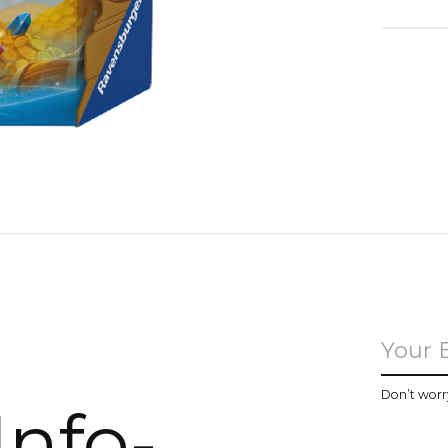
u
Don’t worr
Info-