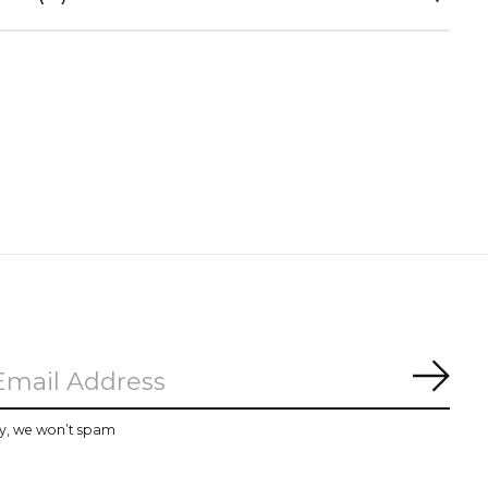
Subs
y, we won’t spam