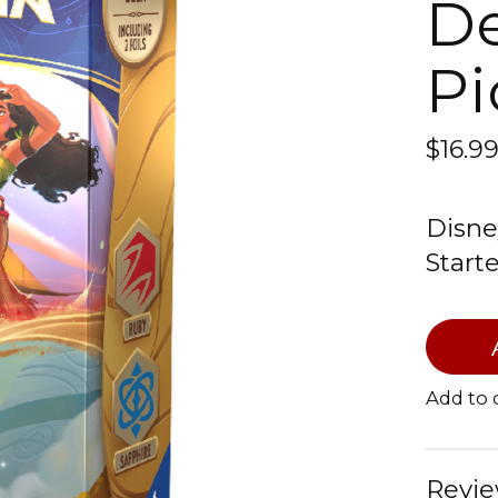
De
Pi
$16.9
Disne
Start
Add to
Revie