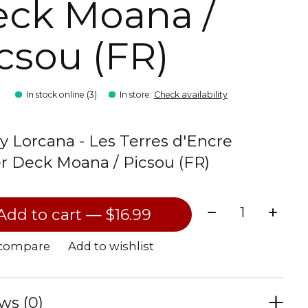
ck Moana /
csou (FR)
9
In stock online (3)
In store
:
Check availability
y Lorcana - Les Terres d'Encre
er Deck Moana / Picsou (FR)
Quantity:
Add to cart — $16.99
 compare
Add to wishlist
ws (0)