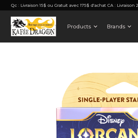
Qc : Livraison 15$ ou Gratuit avec 175$ d'achat CA : Livraison 
Products
Brands
Slideshow Items