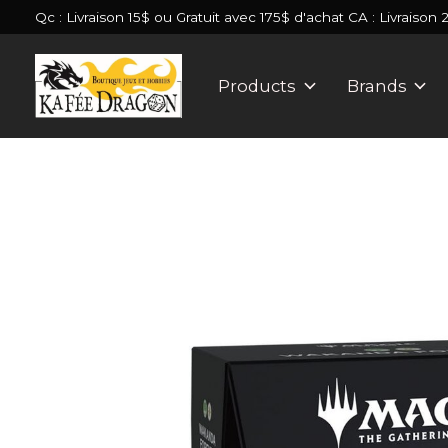
Qc : Livraison 15$ ou Gratuit avec 175$ d'achat CA : Livraison 
Products
Brands
Slideshow Items