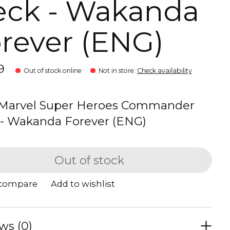
ck - Wakanda
rever (ENG)
9
Out of stock online
Not in store
:
Check availability
Marvel Super Heroes Commander
- Wakanda Forever (ENG)
Out of stock
 compare
Add to wishlist
ws (0)