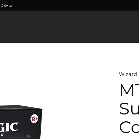
20$+tx
Wizard 
M
Su
C