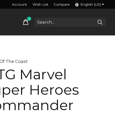
Account
Wish List
Compare
English (US)
0
items
Of The Coast
TG Marvel
per Heroes
ommander