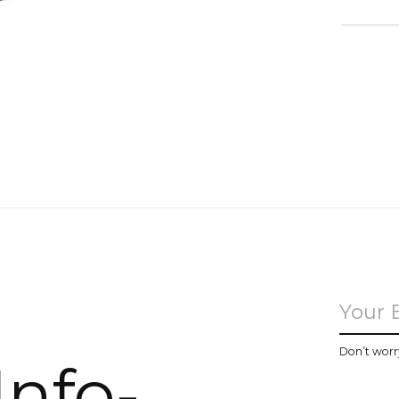
u
Don’t worr
Info-