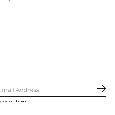
Subs
y, we won’t spam