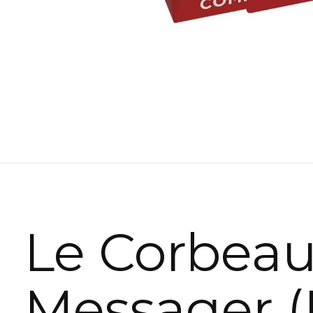
Le Corbea
Messager (