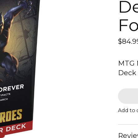
De
Fo
$84.9
MTG 
Deck 
Add to
Revie