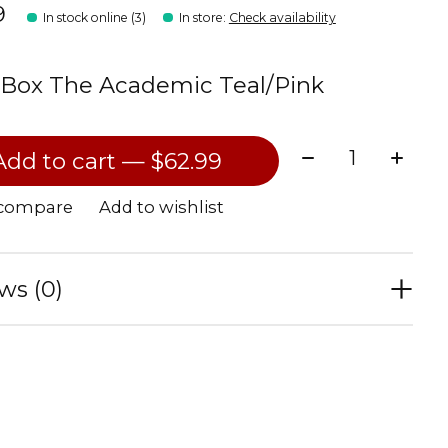
9
In stock online (3)
In store
:
Check availability
Box The Academic Teal/Pink
Quantity:
Add to cart — $62.99
 compare
Add to wishlist
ws (0)