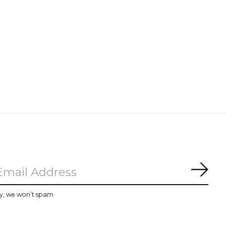
Subs
y, we won’t spam