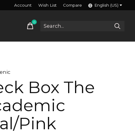
Account
Wish List
Compare
English (US)
0
items
enic
ck Box The
cademic
al/Pink