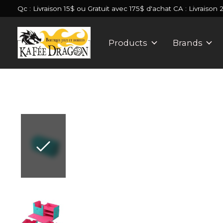
Qc : Livraison 15$ ou Gratuit avec 175$ d'achat CA : Livraison 
Products
Brands
Slideshow Items