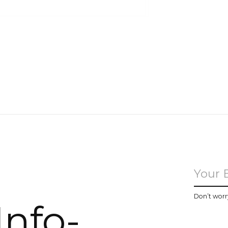
u
Don’t worr
Info-