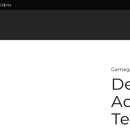
20$+tx
Gameg
De
A
Te