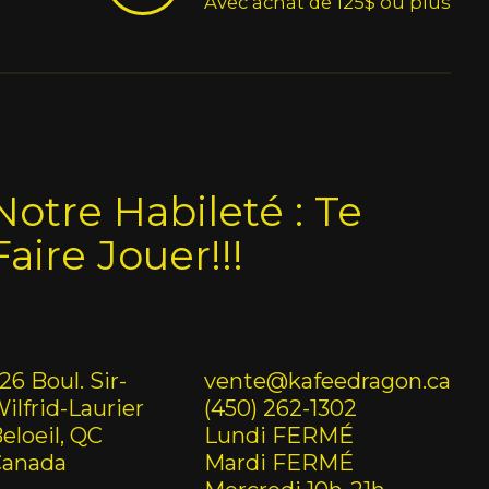
Avec achat de 125$ ou plus
Notre Habileté : Te
Faire Jouer!!!
26 Boul. Sir-
vente@kafeedragon.ca
ilfrid-Laurier
(450) 262-1302
eloeil, QC
Lundi FERMÉ
Canada
Mardi FERMÉ