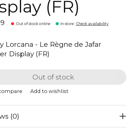
splay (FR)
99
Out of stock online
In store
:
Check availability
y Lorcana - Le Règne de Jafar
er Display (FR)
Out of stock
 compare
Add to wishlist
ws (0)