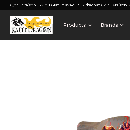
Qc : Livraison 15$ ou Gratuit avec 175$ d'achat CA : Livraison 
Products
Brands
Slideshow Items