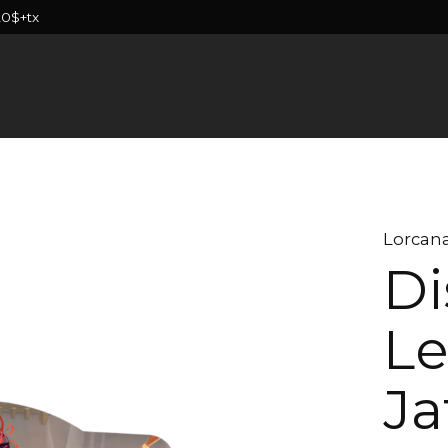
20$+tx
Lorcan
Di
Le
Ja