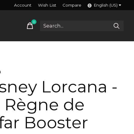
Account
Wish List
Compare
English (US)
0
items
a
sney Lorcana -
 Règne de
far Booster