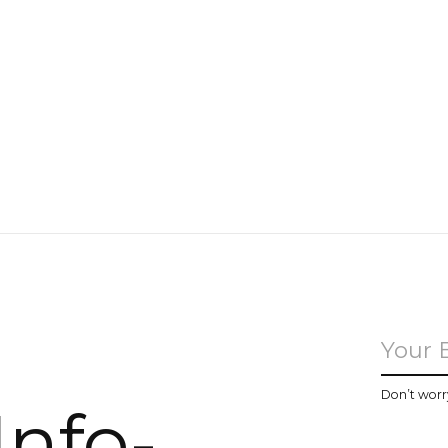
u
Don’t worr
Info-