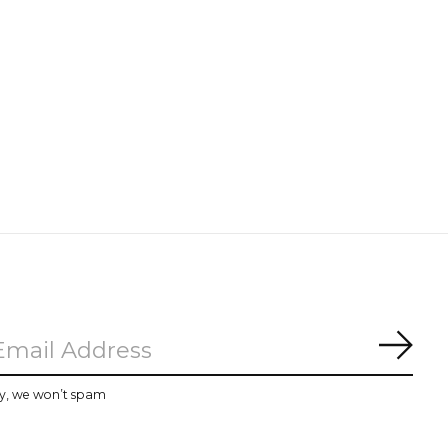
Subs
y, we won’t spam