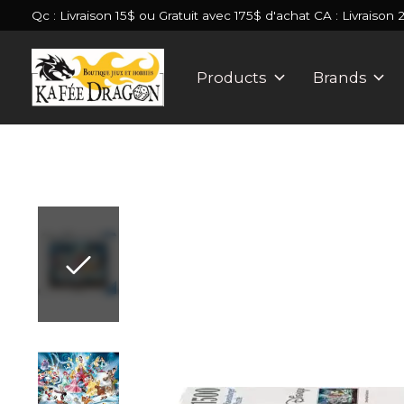
Qc : Livraison 15$ ou Gratuit avec 175$ d'achat CA : Livraison 
Products
Brands
Slideshow Items