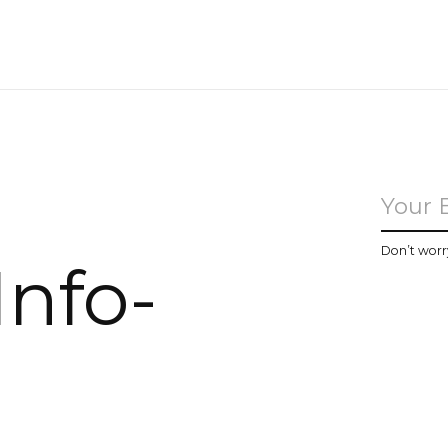
u
Don’t worr
Info-