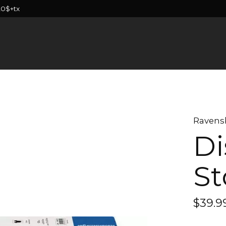
20$+tx
Ravens
Di
St
$39.9