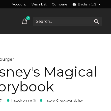
Account
Wish List
Compare
English (US)
0
items
burger
sney's Magical
orybook
9
In stock online (1)
In store
:
Check availability