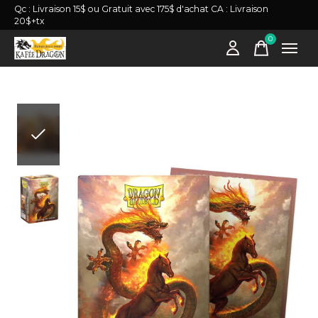
Qc : Livraison 15$ ou Gratuit avec 175$ d'achat CA : Livraison
20$+tx
0
items
Slideshow Items