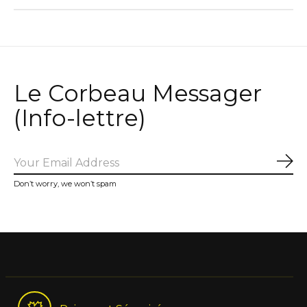
Le Corbeau Messager
(Info-lettre)
Sub
Don’t worry, we won’t spam