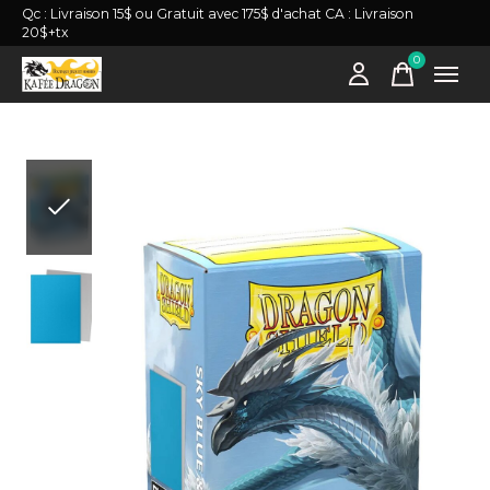
Qc : Livraison 15$ ou Gratuit avec 175$ d'achat CA : Livraison
20$+tx
0
items
Slideshow Items