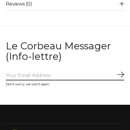
Reviews (0)
Le Corbeau Messager
(Info-lettre)
Sub
Don’t worry, we won’t spam