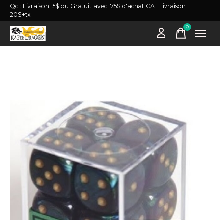
Qc : Livraison 15$ ou Gratuit avec 175$ d'achat CA : Livraison
20$+tx
0
items
Slideshow Items