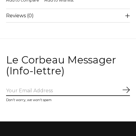
Add to compare
Add to wishlist
Reviews (0)
Le Corbeau Messager
(Info-lettre)
Sub
Don’t worry, we won’t spam