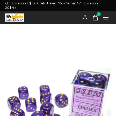
Qc : Livraison 15$ ou Gratuit avec 175$ d'achat CA : Livraison
20$+tx
0
items
Slideshow Items