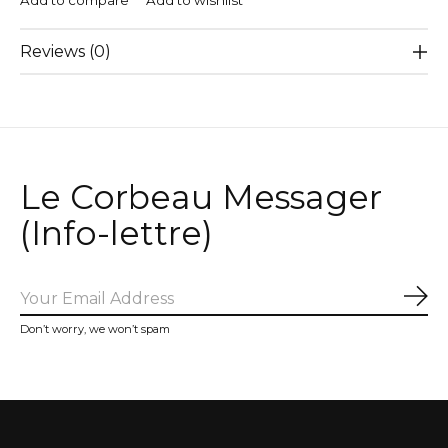
Add to compare
Add to wishlist
Reviews (0)
Le Corbeau Messager
(Info-lettre)
Sub
Don’t worry, we won’t spam