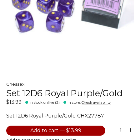
Chessex
Set 12D6 Royal Purple/Gold
$13.99
In stock online (2)
In store
:
Check availability
Set 12D6 Royal Purple/Gold CHX27787
Quantity:
Add to cart — $13.99