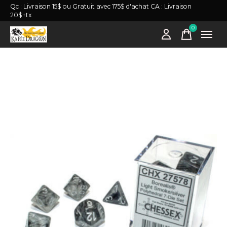
Qc : Livraison 15$ ou Gratuit avec 175$ d'achat CA : Livraison
20$+tx
0
items
Slideshow Items