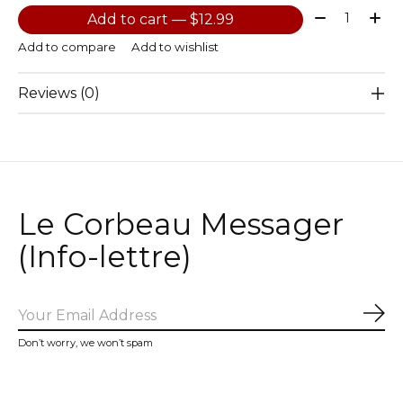
Quantity:
Add to cart — $12.99
Add to compare
Add to wishlist
Reviews (0)
Le Corbeau Messager
(Info-lettre)
Sub
Don’t worry, we won’t spam