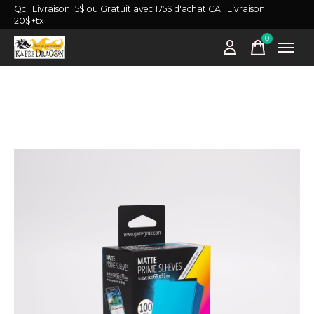
Qc : Livraison 15$ ou Gratuit avec 175$ d'achat CA : Livraison
20$+tx
0
items
Slideshow Items