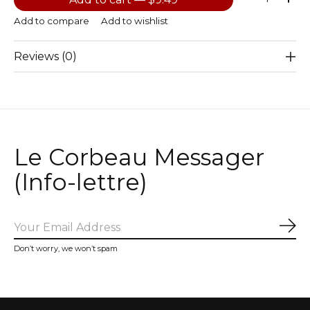
Add to compare
Add to wishlist
Reviews (0)
Le Corbeau Messager
(Info-lettre)
Sub
Don’t worry, we won’t spam