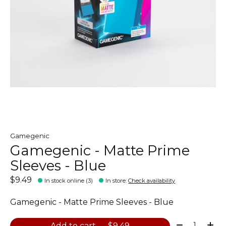
Gamegenic
Gamegenic - Matte Prime
Sleeves - Blue
$9.49
In stock online (3)
In store
:
Check availability
Gamegenic - Matte Prime Sleeves - Blue
Quantity:
Add to cart — $9.49