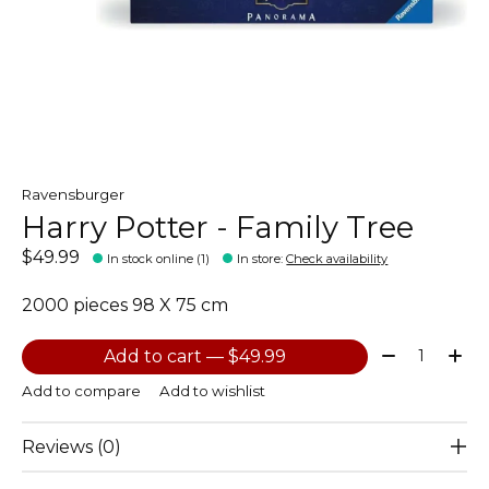
Ravensburger
Harry Potter - Family Tree
$49.99
In stock online (1)
In store
:
Check availability
2000 pieces 98 X 75 cm
Quantity:
Add to cart — $49.99
Add to compare
Add to wishlist
Reviews (0)