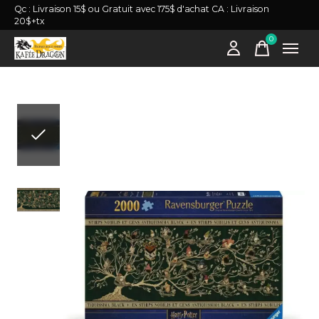
Qc : Livraison 15$ ou Gratuit avec 175$ d'achat CA : Livraison
20$+tx
0
items
Slideshow Items